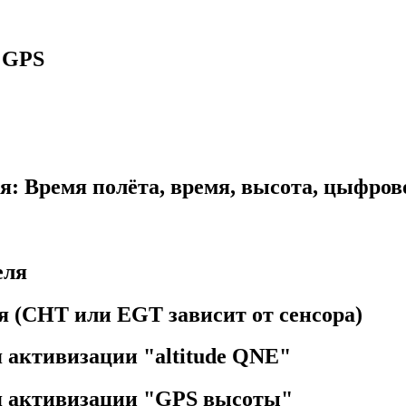
 GPS
я: Время полёта, время, высота, цыфро
еля
я (CHT или EGT зависит от сенсора)
 активизации "altitude QNE"
я активизации "GPS высоты"