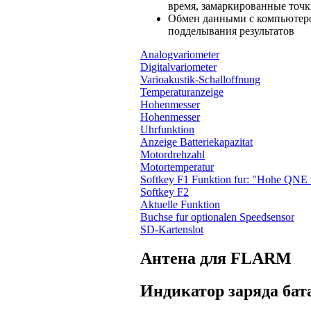
время, замаркированные точк
Обмен данными с компьютеро
подделывания результатов
Analogvariometer
Digitalvariometer
Varioakustik-Schalloffnung
Temperaturanzeige
Hohenmesser
Hohenmesser
Uhrfunktion
Anzeige Batteriekapazitat
Motordrehzahl
Motortemperatur
Softkey F1 Funktion fur: "Hohe QNE
Softkey F2
Aktuelle Funktion
Buchse fur optionalen Speedsensor
SD-Kartenslot
Антена для FLARM
Индикатор заряда бат