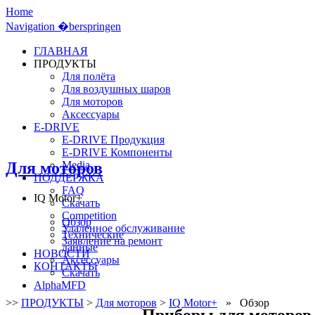
Home
Navigation �berspringen
ГЛАВНАЯ
ПРОДУКТЫ
Для полёта
Для воздушных шаров
Для моторов
Аксессуары
E-DRIVE
E-DRIVE Продукция
E-DRIVE Компоненты
Для моторов
Media
ПОДДЕРЖКА
FAQ
IQ Motor+
Скачать
Competition
Обзор
Удаленное обслуживание
Технические
Заявление на ремонт
данные
НОВОСТИ
Аксессуары
КОНТАКТЫ
Скачать
AlphaMFD
>>
ПРОДУКТЫ
>
Для моторов
>
IQ Motor+
» Обзор
Приборы для моторов