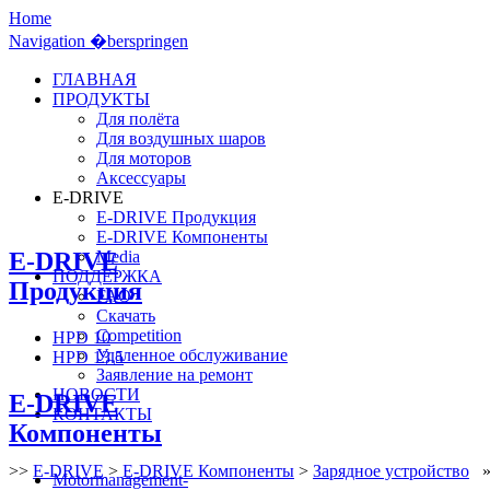
Home
Navigation �berspringen
ГЛАВНАЯ
ПРОДУКТЫ
Для полёта
Для воздушных шаров
Для моторов
Аксессуары
E-DRIVE
E-DRIVE Продукция
E-DRIVE Компоненты
E-DRIVE
Media
ПОДДЕРЖКА
Продукция
FAQ
Скачать
Competition
HPD 10
Удаленное обслуживание
HPD 13.5
Заявление на ремонт
НОВОСТИ
E-DRIVE
КОНТАКТЫ
Компоненты
>>
E-DRIVE
>
E-DRIVE Компоненты
>
Зарядное устройство
»
Motormanagement-