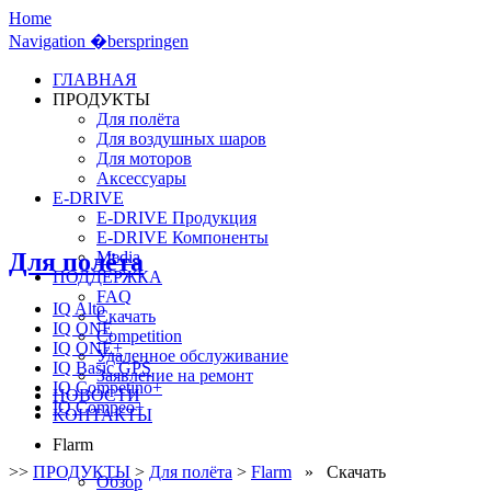
Home
Navigation �berspringen
ГЛАВНАЯ
ПРОДУКТЫ
Для полёта
Для воздушных шаров
Для моторов
Аксессуары
E-DRIVE
E-DRIVE Продукция
E-DRIVE Компоненты
Для полёта
Media
ПОДДЕРЖКА
FAQ
IQ Alto
Скачать
IQ ONE
Competition
IQ ONE+
Удаленное обслуживание
IQ Basic GPS
Заявление на ремонт
IQ Competino+
НОВОСТИ
IQ Compeo+
КОНТАКТЫ
Flarm
>>
ПРОДУКТЫ
>
Для полёта
>
Flarm
» Скачать
Обзор