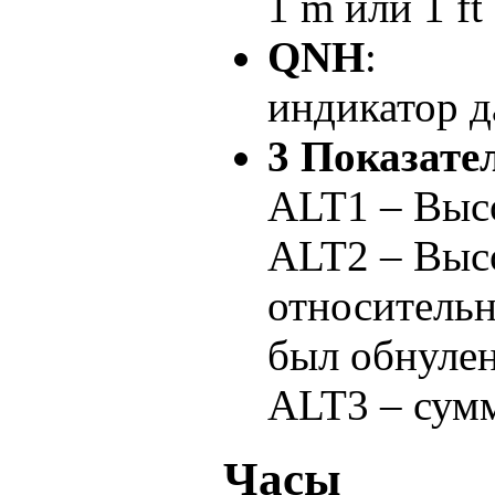
1 m или 1 ft
QNH
:
индикатор д
3 Показате
ALT1 – Выс
ALT2 – Выс
относительн
был обнуле
ALT3 – сумм
Часы