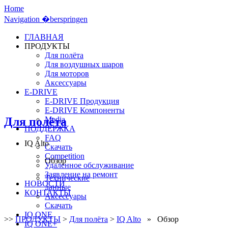
Home
Navigation �berspringen
ГЛАВНАЯ
ПРОДУКТЫ
Для полёта
Для воздушных шаров
Для моторов
Аксессуары
E-DRIVE
E-DRIVE Продукция
E-DRIVE Компоненты
Для полёта
Media
ПОДДЕРЖКА
FAQ
IQ Alto
Скачать
Competition
Обзор
Удаленное обслуживание
Заявление на ремонт
Технические
НОВОСТИ
данные
КОНТАКТЫ
Аксессуары
Скачать
IQ ONE
>>
ПРОДУКТЫ
>
Для полёта
>
IQ Alto
» Обзор
IQ ONE+