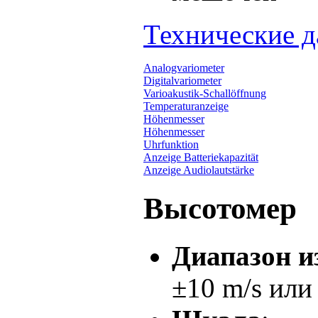
Технические 
Analogvariometer
Digitalvariometer
Varioakustik-Schallöffnung
Temperaturanzeige
Höhenmesser
Höhenmesser
Uhrfunktion
Anzeige Batteriekapazität
Anzeige Audiolautstärke
Высотомер
Диапазон и
±10 m/s или 