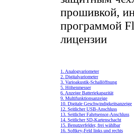
прошивкой, ин
программой Fl
лицензии
1. Analogvariometer
2. Digitalvariometer
3. Varioakustik-Schallöffnung
5. Höhenmesser
6. Anzeige Batteriekapazität
9. Multifunktionsanzeige
10. Digitale Geschwindigkeitsanzeige
12. Seitlicher USB-Anschluss
13. Seitlicher Fahrtsensor-Anschluss
14. Seitlicher SD-Kartenschacht
15. Benutzerfelder, frei wählbar
16. Softkey-Feld links und rechts