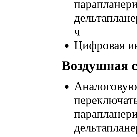
парапланери
дельтаплане
ч
Цифровая ин
Воздушная с
Аналоговую
переключать
парапланери
дельтаплане