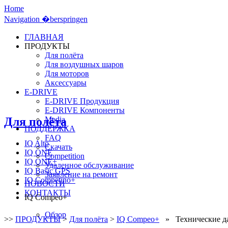
Home
Navigation �berspringen
ГЛАВНАЯ
ПРОДУКТЫ
Для полёта
Для воздушных шаров
Для моторов
Аксессуары
E-DRIVE
E-DRIVE Продукция
E-DRIVE Компоненты
Для полёта
Media
ПОДДЕРЖКА
FAQ
IQ Alto
Скачать
IQ ONE
Competition
IQ ONE+
Удаленное обслуживание
IQ Basic GPS
Заявление на ремонт
IQ Competino+
НОВОСТИ
КОНТАКТЫ
IQ Compeo+
Обзор
>>
ПРОДУКТЫ
>
Для полёта
>
IQ Compeo+
» Технические д