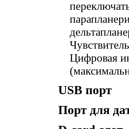
переключать
парапланери
дельтаплане
Чувствитель
Цифровая ин
(максималь
USB порт
Порт для да