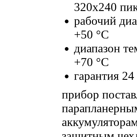
320x240 пик
рабочий диа
+50 °C
диапазон те
+70 °C
гарантия 24
прибор постав
парапланерным
аккумуляторам
защитным чех