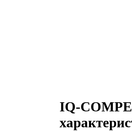
IQ-COMPEO
характери