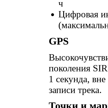
ч
Цифровая ин
(максималь
GPS
Высокочувств
поколения SIR
1 секунда, вне
записи трека.
Точки и ма