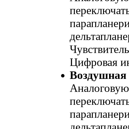
переключать
парапланери
дельтаплане
Чувствитель
Цифровая ин
Воздушная 
Аналоговую
переключать
парапланери
дельтаплане