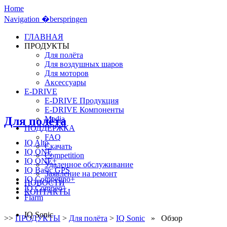
Home
Navigation �berspringen
ГЛАВНАЯ
ПРОДУКТЫ
Для полёта
Для воздушных шаров
Для моторов
Аксессуары
E-DRIVE
E-DRIVE Продукция
E-DRIVE Компоненты
Для полёта
Media
ПОДДЕРЖКА
FAQ
IQ Alto
Скачать
IQ ONE
Competition
IQ ONE+
Удаленное обслуживание
IQ Basic GPS
Заявление на ремонт
IQ Competino+
НОВОСТИ
IQ Compeo+
КОНТАКТЫ
Flarm
IQ Sonic
>>
ПРОДУКТЫ
>
Для полёта
>
IQ Sonic
» Обзор