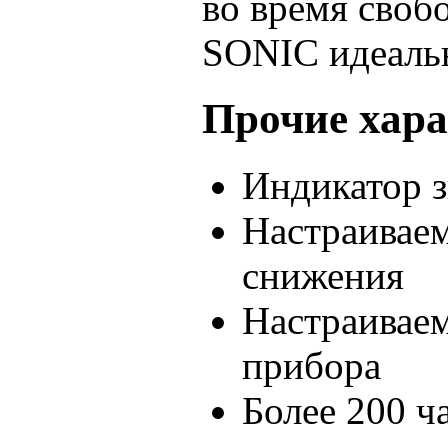
во время своб
SONIC идеал
Прочие хар
Индикатор з
Настраиваем
снижения
Настраивае
прибора
Более 200 ч