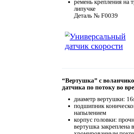
ремень крепления на т
липучке
Деталь № F0039
“Вертушка” с воланчико
датчика по потоку во вр
диаметр вертушки: 1
подшипник коническо
напылением
корпус головки: проч
вертушка закреплена в
хромированным покр