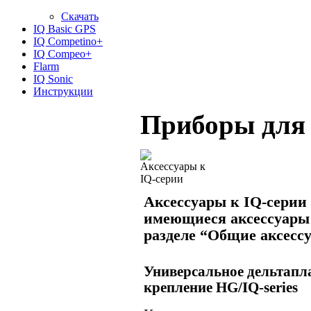
Скачать
IQ Basic GPS
IQ Competino+
IQ Compeo+
Flarm
IQ Sonic
Инструкции
Приборы для 
Аксессуары к IQ-серии 
имеющиеся аксессуары
разделе “Общие аксесс
Универсальное дельтапл
крепление
HG/IQ-series