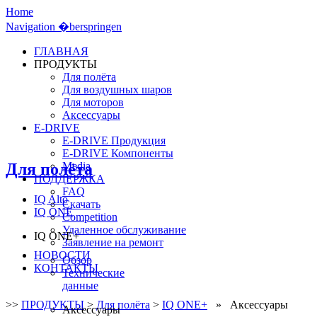
Home
Navigation �berspringen
ГЛАВНАЯ
ПРОДУКТЫ
Для полёта
Для воздушных шаров
Для моторов
Аксессуары
E-DRIVE
E-DRIVE Продукция
E-DRIVE Компоненты
Для полёта
Media
ПОДДЕРЖКА
FAQ
IQ Alto
Скачать
IQ ONE
Competition
Удаленное обслуживание
IQ ONE+
Заявление на ремонт
НОВОСТИ
Обзор
КОНТАКТЫ
Технические
данные
>>
ПРОДУКТЫ
>
Для полёта
>
IQ ONE+
» Аксессуары
Аксессуары