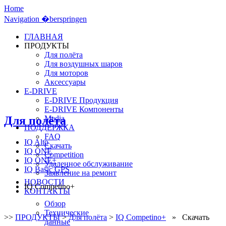
Home
Navigation �berspringen
ГЛАВНАЯ
ПРОДУКТЫ
Для полёта
Для воздушных шаров
Для моторов
Аксессуары
E-DRIVE
E-DRIVE Продукция
E-DRIVE Компоненты
Для полёта
Media
ПОДДЕРЖКА
FAQ
IQ Alto
Скачать
IQ ONE
Competition
IQ ONE+
Удаленное обслуживание
IQ Basic GPS
Заявление на ремонт
НОВОСТИ
IQ Competino+
КОНТАКТЫ
Обзор
Технические
>>
ПРОДУКТЫ
>
Для полёта
>
IQ Competino+
» Скачать
данные